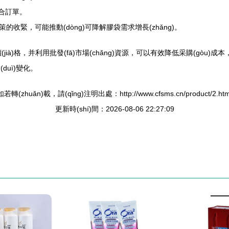
整合訂單。
)保政策的收緊，可能推動(dòng)可降解膠袋需求增長(zhǎng)。
jià)格，并利用批發(fā)市場(chǎng)資源，可以有效降低采購(gòu)成本，
對(duì)變化。
如若轉(zhuǎn)載，請(qǐng)注明出處：http://www.cfsms.cn/product/2.htm
更新時(shí)間：2026-08-06 22:27:09