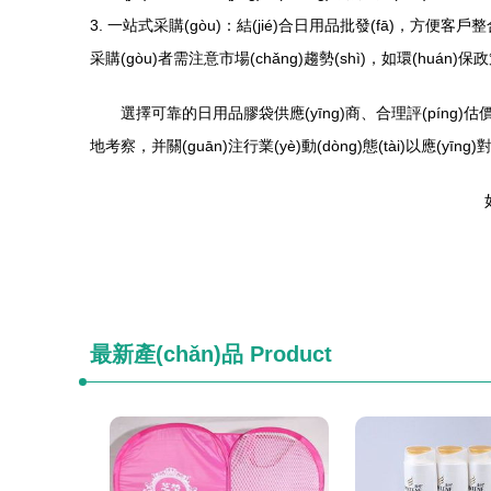
3. 一站式采購(gòu)：結(jié)合日用品批發(fā)，方便客戶
采購(gòu)者需注意市場(chǎng)趨勢(shì)，如環(huán
選擇可靠的日用品膠袋供應(yīng)商、合理評(píng)估價(
地考察，并關(guān)注行業(yè)動(dòng)態(tài)以應(yīng)
最新產(chǎn)品
Product