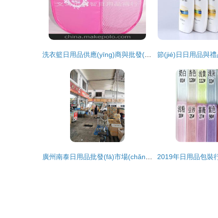
洗衣籃日用品供應(yīng)商與批發(fā)市場(chǎng) 一站式采購(gòu)指南
廣州南泰日用品批發(fā)市場(chǎng)緣何走紅？三大原因揭秘