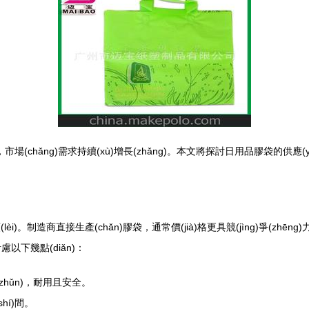
chǎng)需求持續(xù)增長(zhǎng)。本文將探討日用品膠袋的供應(yīng
èi)。制造商直接生產(chǎn)膠袋，通常價(jià)格更具競(jìng)爭(zhē
慮以下幾點(diǎn)：
準(zhǔn)，耐用且安全。
hí)間。