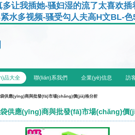
多让我插她-骚妇湿的流了太喜欢插着
紧水多视频-骚受勾人夫高H文BL-色5
司
ǎn)品大全
聯(lián)系我們
企業(yè)信息
訪
供應(yīng)商與批發(fā)市場(chǎng)價(jià)格分析
供應(yīng)商與批發(fā)市場(chǎng)價(j