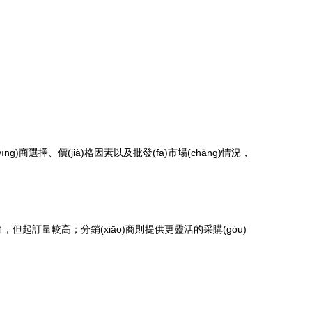
)商選擇、價(jià)格因素以及批發(fā)市場(chǎng)情況，
ng)力，但起訂量較高；分銷(xiāo)商則提供更靈活的采購(gòu)