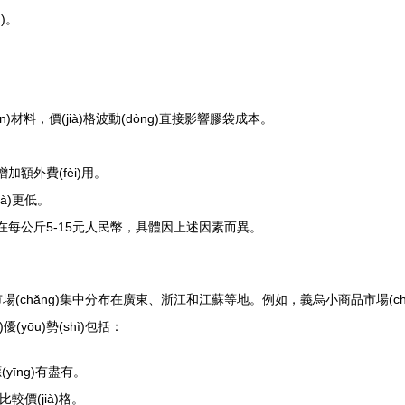
)。
)材料，價(jià)格波動(dòng)直接影響膠袋成本。
)增加額外費(fèi)用。
ià)更低。
)格約在每公斤5-15元人民幣，具體因上述因素而異。
ā)市場(chǎng)集中分布在廣東、浙江和江蘇等地。例如，義烏小商品市場(chǎng
(yōu)勢(shì)包括：
(yīng)有盡有。
松比較價(jià)格。