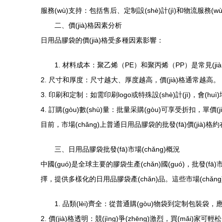
服務(wù)支持：包括售后、定制設(shè)計(jì)和物流服務(wù
二、價(jià)格因素分析
日用品膠袋的價(jià)格受多種因素影響：
1. 材料成本：聚乙烯（PE）和聚丙烯（PP）是常見(jiàn
2. 尺寸和厚度：尺寸越大、厚度越高，價(jià)格通常越高。
3. 印刷和定制：如需印刷logo或特殊設(shè)計(jì)，會(huì
4. 訂購(gòu)數(shù)量：批量采購(gòu)可享受折扣，單價(j
目前，市場(chǎng)上普通日用品膠袋的批發(fā)價(jià
三、日用品膠袋批發(fā)市場(chǎng)概況
中國(guó)是全球主要的膠袋生產(chǎn)國(guó)，批發(f
擇，提供多樣化的日用品膠袋產(chǎn)品。這些市場(chǎng)優
1. 品類(lèi)齊全：從普通購(gòu)物袋到定制包裝袋，應
2. 價(jià)格透明：競(jìng)爭(zhēng)激烈，買(mǎi)家可輕