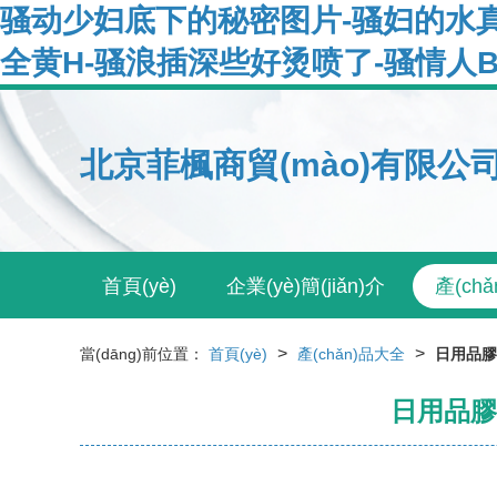
骚动少妇底下的秘密图片-骚妇的水真
全黄H-骚浪插深些好烫喷了-骚情人B
北京菲楓商貿(mào)有限公
首頁(yè)
企業(yè)簡(jiǎn)介
產(ch
>
>
當(dāng)前位置：
首頁(yè)
產(chǎn)品大全
日用品膠袋
日用品膠袋