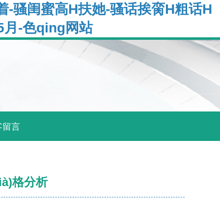
-骚闺蜜高H扶她-骚话挨脔H粗话H
月-色qing网站
客留言
ià)格分析