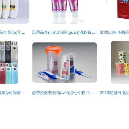
節(jié)日日用品與禮品批發(fā)新選擇 潘婷洗發(fā)水低價(jià)批發(fā)，一站式滿足您的采購(gòu)需求
日用品進(jìn)口清關(guān)流程資料價(jià)格 日用品進(jìn)口清關(guān)流程資料廠家批發(fā)
2019年日用品包裝行業(yè)洞察 廠商、批發(fā)商與市場(chǎng)報(bào)價(jià)解析
舒蕾洗漱套裝衛(wèi)浴七件套 中成酒店用品批發(fā)供應(yīng)的專(zhuān)業(yè)選擇