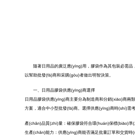
隨著日用品的廣泛應(yīng)用，膠袋作為其包裝必需品，市場(
以幫助批發(fā)商和采購(gòu)者做出明智決策。
一、日用品膠袋供應(yīng)商選擇
日用品膠袋供應(yīng)商主要分為制造商和分銷(xiāo)商兩類(l
方案，適合中小型批發(fā)商。選擇供應(yīng)商時(shí)需考
產(chǎn)品質(zhì)量：確保膠袋符合環(huán)保標(biāo)
生產(chǎn)能力：供應(yīng)商能否滿足批量訂單和交貨時(s