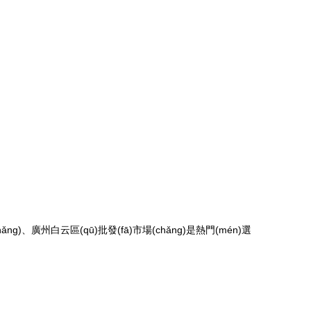
)、廣州白云區(qū)批發(fā)市場(chǎng)是熱門(mén)選