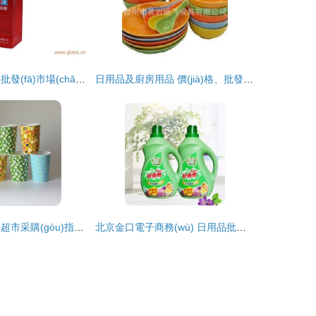
玻璃口杯 小商品批發(fā)市場(chǎng)中的璀璨明珠——探析雙層玻璃杯廠家的機(jī)遇與挑戰(zhàn)
日用品及廚房用品 價(jià)格、批發(fā)與廠家選擇指南
2019家居日用品超市采購(gòu)指南 洞悉市場(chǎng)，連接優(yōu)質(zhì)批發(fā)商
北京金口電子商務(wù) 日用品批發(fā)的數(shù)字化轉(zhuǎn)型與市場(chǎng)新機(jī)遇