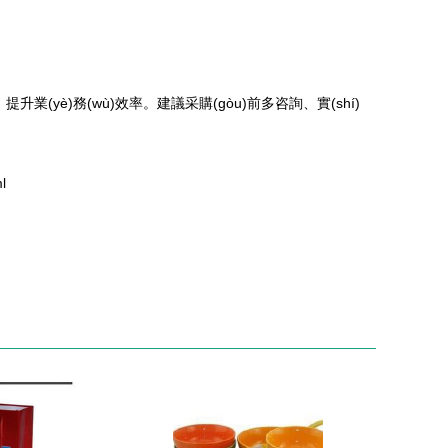
提升業(yè)務(wù)效率。建議采購(gòu)前多咨詢、實(shí)
l